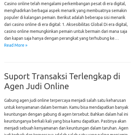
Casino online telah mengalami perkembangan pesat di era digital,
menghadirkan berbagai aspek menarik yang membuatnya semakin
populer di kalangan pemain. Berikut adalah beberapa sisi menarik
dari casino online di era digital: 1. Aksesibilitas Global Di era digital,
casino online memungkinkan pemain untuk bermain dari mana saja
dan kapan saja hanya dengan perangkat yang terhubung ke…
Read More »
Suport Transaksi Terlengkap di
Agen Judi Online
Gabung agen judi online terpercaya menjadi salah satu keharusan
untuk kenyamanan dalam bermain. Kamu bisa mendapatkan banyak
keuntungan dengan gabung di agen tersebut. Bahkan dalam hal ini
keuntunganya berkali kali yang bisa kamu dapatkan. Pastinya akan
menjadi sebuah kenyamanan dan keuntungan dalam taruhan. Agen