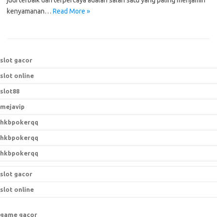
judi terbaik dan terpercaya adalah salah satu yang paling menjamin
kenyamanan…
Read More »
slot gacor
slot online
slot88
mejavip
hkbpokerqq
hkbpokerqq
hkbpokerqq
slot gacor
slot online
game gacor