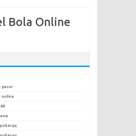
el Bola Online
t gacor
t online
t88
avip
bpokerqq
bpokerqq