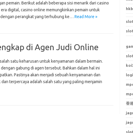
n pemain. Berikut adalah beberapa sisi menarik dari casino
hk
l Di era digital, casino online memungkinkan pemain untuk
ya dengan perangkat yang terhubung ke…
Read More »
slo
slo
engkap di Agen Judi Online
gam
slo
 salah satu keharusan untuk kenyamanan dalam bermain.
koi
engan gabung di agen tersebut. Bahkan dalam hal ini
apatkan. Pastinya akan menjadi sebuah kenyamanan dan
log
 dan terpercaya adalah salah satu yang paling menjamin
mpo
mpo
香
jag
jag
slo