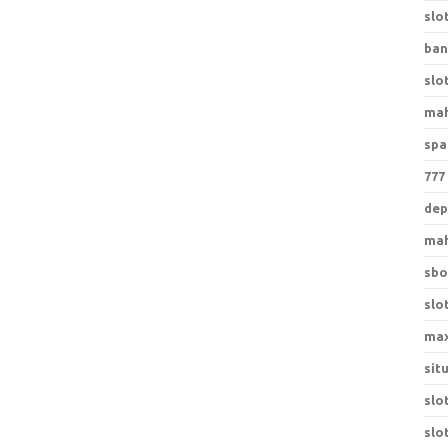
slo
ban
slo
mah
spa
777
dep
mah
sbo
slo
ma
sit
slo
slo