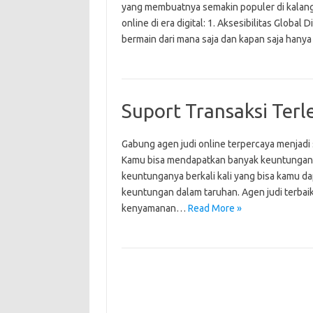
yang membuatnya semakin populer di kalanga
online di era digital: 1. Aksesibilitas Globa
bermain dari mana saja dan kapan saja han
Suport Transaksi Terl
Gabung agen judi online terpercaya menjadi
Kamu bisa mendapatkan banyak keuntungan d
keuntunganya berkali kali yang bisa kamu d
keuntungan dalam taruhan. Agen judi terbaik
kenyamanan…
Read More »