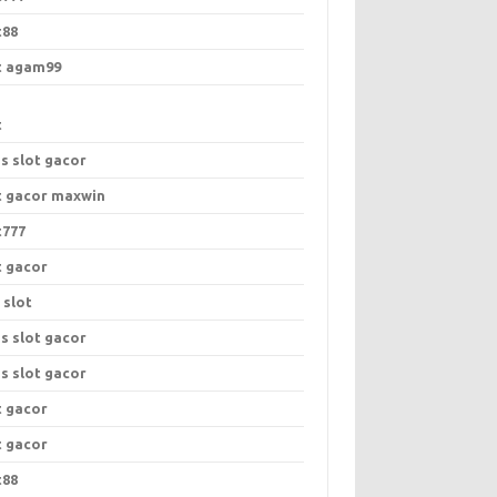
t88
t agam99
t
us slot gacor
t gacor maxwin
t777
t gacor
 slot
us slot gacor
us slot gacor
t gacor
t gacor
t88