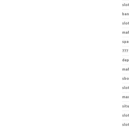
slo
ban
slo
mah
spa
777
dep
mah
sbo
slo
ma
sit
slo
slo