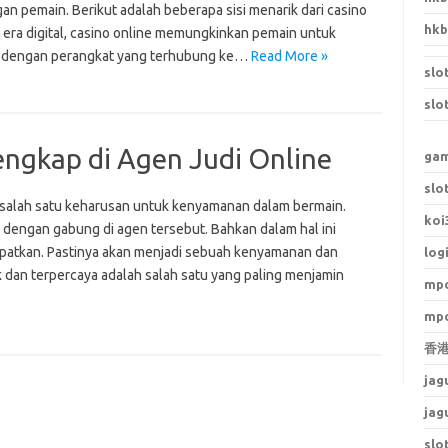
n pemain. Berikut adalah beberapa sisi menarik dari casino
hk
l Di era digital, casino online memungkinkan pemain untuk
ya dengan perangkat yang terhubung ke…
Read More »
slo
slo
engkap di Agen Judi Online
gam
slo
 salah satu keharusan untuk kenyamanan dalam bermain.
koi
engan gabung di agen tersebut. Bahkan dalam hal ini
apatkan. Pastinya akan menjadi sebuah kenyamanan dan
log
 dan terpercaya adalah salah satu yang paling menjamin
mpo
mpo
香
jag
jag
slo