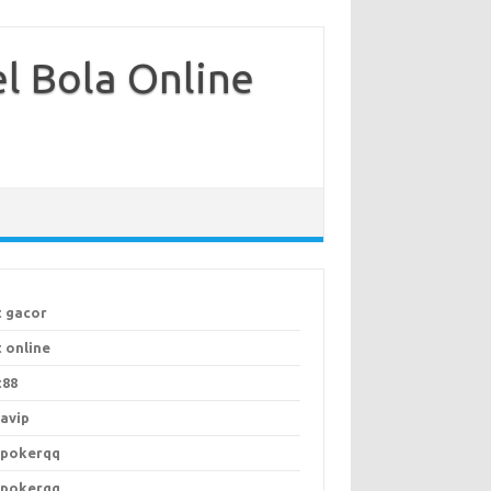
el Bola Online
t gacor
t online
t88
avip
bpokerqq
bpokerqq