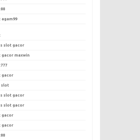
t88
t agam99
t
us slot gacor
t gacor maxwin
t777
t gacor
 slot
us slot gacor
us slot gacor
t gacor
t gacor
t88