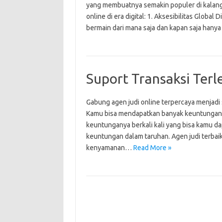
yang membuatnya semakin populer di kalanga
online di era digital: 1. Aksesibilitas Globa
bermain dari mana saja dan kapan saja han
Suport Transaksi Terl
Gabung agen judi online terpercaya menjadi
Kamu bisa mendapatkan banyak keuntungan d
keuntunganya berkali kali yang bisa kamu d
keuntungan dalam taruhan. Agen judi terbaik
kenyamanan…
Read More »