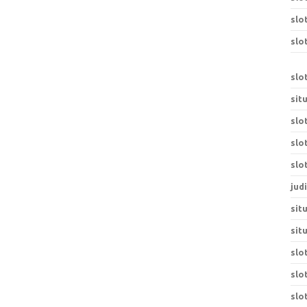
slo
slo
slo
sit
slo
slo
slo
judi
sit
sit
slo
slo
slo