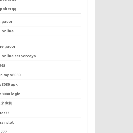
bpokerqq
t gacor
t online
e gacor
t online terpercaya
365
in mpo8080
8080 apk
8080 login
港老虎机
uar33
uar slot
t777