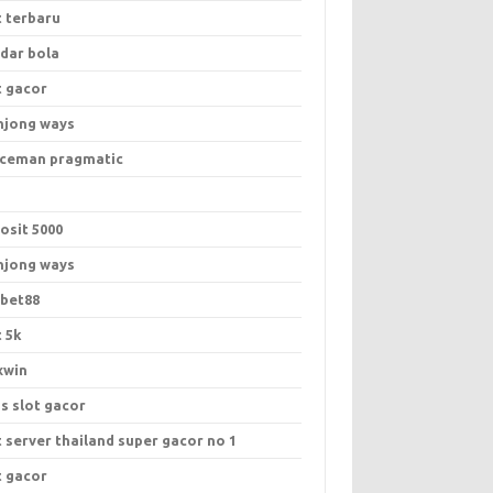
t terbaru
dar bola
t gacor
jong ways
ceman pragmatic
osit 5000
jong ways
bet88
t 5k
xwin
us slot gacor
t server thailand super gacor no 1
t gacor