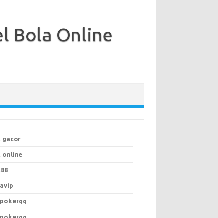
el Bola Online
t gacor
t online
t88
avip
bpokerqq
bpokerqq