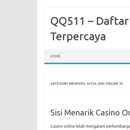
Skip
to
content
QQ511 – Daftar 
Terpercaya
HOME
CATEGORY ARCHIVES:
SITUS JUDI ONLINE 32
Sisi Menarik Casino On
Casino online telah mengalami perkembangan