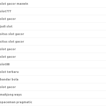
slot gacor maxwin
slot777
slot gacor
judi slot
situs slot gacor
situs slot gacor
slot gacor
slot gacor
slot88
slot terbaru
bandar bola
slot gacor
mahjong ways
spaceman pragmatic