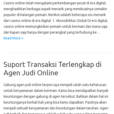
Casino online telah mengalami perkembangan pesat di era digital,
menghadirkan berbagai aspek menarik yang membuatnya semakin
populer di kalangan pemain. Berikut adalah beberapa sisi menarik
dari casino online di era digital: 1. Aksesibilitas Global Di era digital,
casino online memungkinkan pemain untuk bermain dari mana saja
dan kapan saja hanya dengan perangkat yang terhubung ke…
Read More »
Suport Transaksi Terlengkap di
Agen Judi Online
Gabung agen judi online terpercaya menjadi salah satu keharusan
untuk kenyamanan dalam bermain. Kamu bisa mendapatkan banyak
keuntungan dengan gabung di agen tersebut. Bahkan dalam hal ini
keuntunganya berkali kali yang bisa kamu dapatkan. Pastinya akan
menjadi sebuah kenyamanan dan keuntungan dalam taruhan. Agen