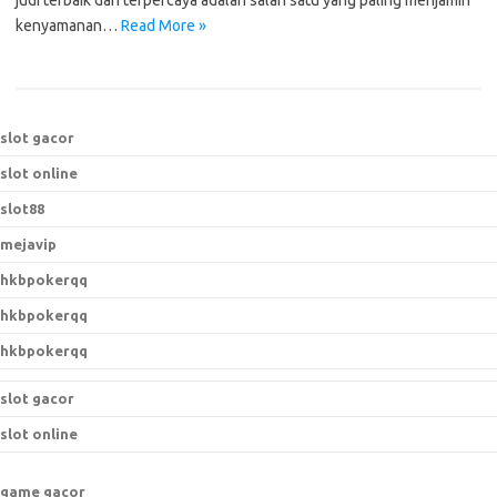
judi terbaik dan terpercaya adalah salah satu yang paling menjamin
kenyamanan…
Read More »
slot gacor
slot online
slot88
mejavip
hkbpokerqq
hkbpokerqq
hkbpokerqq
slot gacor
slot online
game gacor