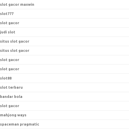
slot gacor maxwin
slot777
slot gacor
judi slot
situs slot gacor
situs slot gacor
slot gacor
slot gacor
slot88
slot terbaru
bandar bola
slot gacor
mahjong ways
spaceman pragmatic