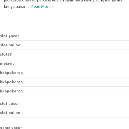
judi terbaik dan terpercaya adalah salah satu yang paling menjamin
kenyamanan…
Read More »
slot gacor
slot online
slot88
mejavip
hkbpokerqq
hkbpokerqq
hkbpokerqq
slot gacor
slot online
game gacor