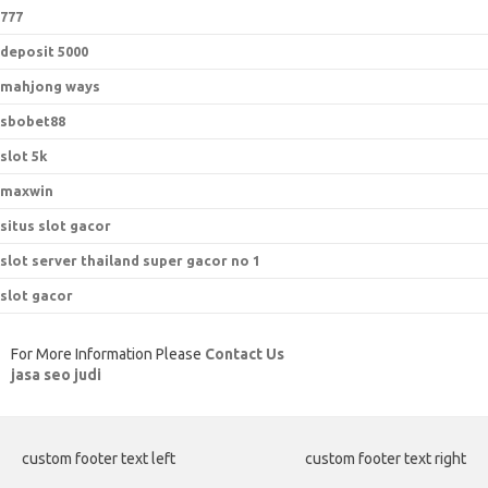
777
deposit 5000
mahjong ways
sbobet88
slot 5k
maxwin
situs slot gacor
slot server thailand super gacor no 1
slot gacor
For More Information Please
Contact Us
jasa seo judi
custom footer text left
custom footer text right