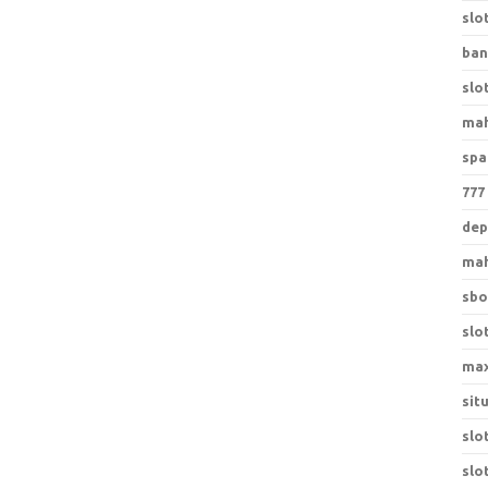
slo
ban
slo
mah
spa
777
dep
mah
sbo
slo
ma
sit
slo
slo