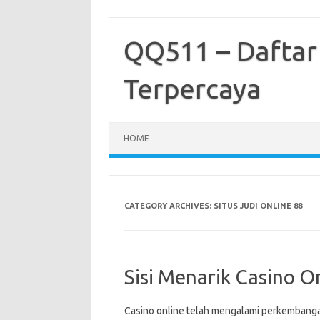
Skip
to
content
QQ511 – Daftar 
Terpercaya
HOME
CATEGORY ARCHIVES:
SITUS JUDI ONLINE 88
Sisi Menarik Casino On
Casino online telah mengalami perkembangan