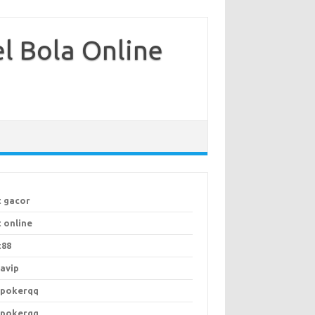
el Bola Online
t gacor
t online
t88
avip
bpokerqq
bpokerqq