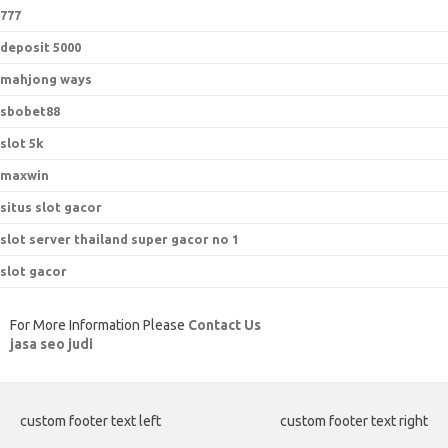
777
deposit 5000
mahjong ways
sbobet88
slot 5k
maxwin
situs slot gacor
slot server thailand super gacor no 1
slot gacor
For More Information Please
Contact Us
jasa seo judi
custom footer text left
custom footer text right