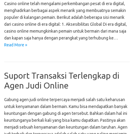
Casino online telah mengalami perkembangan pesat di era digital,
menghadirkan berbagai aspek menarik yang membuatnya semakin
populer di kalangan pemain. Berikut adalah beberapa sisi menarik
dari casino online di era digital: 1. Aksesibilitas Global Di era digital,
casino online memungkinkan pemain untuk bermain dari mana saja
dan kapan saja hanya dengan perangkat yang terhubung ke…
Read More »
Suport Transaksi Terlengkap di
Agen Judi Online
Gabung agen judi online terpercaya menjadi salah satu keharusan
untuk kenyamanan dalam bermain. Kamu bisa mendapatkan banyak
keuntungan dengan gabung di agen tersebut. Bahkan dalam hal ini
keuntunganya berkali kali yang bisa kamu dapatkan. Pastinya akan
menjadi sebuah kenyamanan dan keuntungan dalam taruhan. Agen