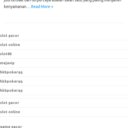
judi terbaik dan terpercaya adalah salah satu yang paling menjamin
kenyamanan…
Read More »
slot gacor
slot online
slot88
mejavip
hkbpokerqq
hkbpokerqq
hkbpokerqq
slot gacor
slot online
game gacor