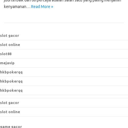
judi terbaik dan terpercaya adalah salah satu yang paling menjamin
kenyamanan…
Read More »
slot gacor
slot online
slot88
mejavip
hkbpokerqq
hkbpokerqq
hkbpokerqq
slot gacor
slot online
game gacor