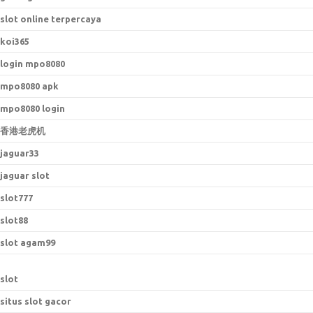
slot online terpercaya
koi365
login mpo8080
mpo8080 apk
mpo8080 login
香港老虎机
jaguar33
jaguar slot
slot777
slot88
slot agam99
slot
situs slot gacor