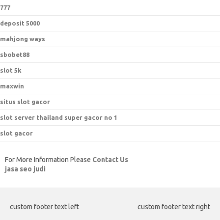
777
deposit 5000
mahjong ways
sbobet88
slot 5k
maxwin
situs slot gacor
slot server thailand super gacor no 1
slot gacor
For More Information Please
Contact Us
jasa seo judi
custom footer text left
custom footer text right