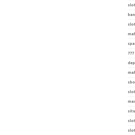
slo
ban
slo
mah
spa
777
dep
mah
sbo
slo
ma
sit
slo
slo