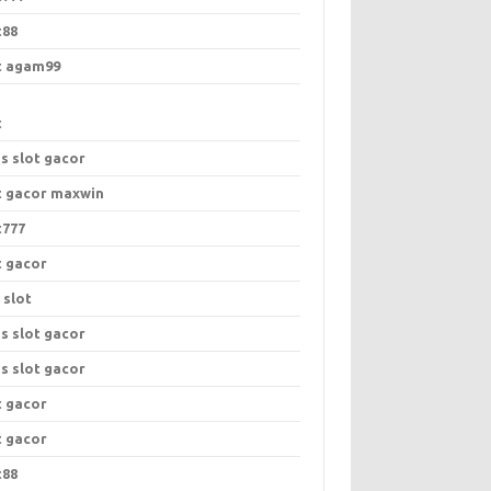
t88
t agam99
t
us slot gacor
t gacor maxwin
t777
t gacor
 slot
us slot gacor
us slot gacor
t gacor
t gacor
t88