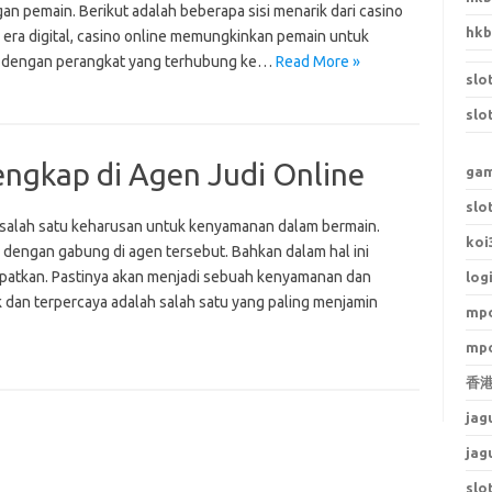
n pemain. Berikut adalah beberapa sisi menarik dari casino
hk
l Di era digital, casino online memungkinkan pemain untuk
ya dengan perangkat yang terhubung ke…
Read More »
slo
slo
engkap di Agen Judi Online
gam
slo
 salah satu keharusan untuk kenyamanan dalam bermain.
koi
engan gabung di agen tersebut. Bahkan dalam hal ini
apatkan. Pastinya akan menjadi sebuah kenyamanan dan
log
 dan terpercaya adalah salah satu yang paling menjamin
mpo
mpo
香
jag
jag
slo