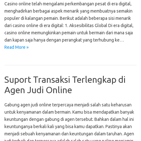
Casino online telah mengalami perkembangan pesat di era digital,
menghadirkan berbagai aspek menarik yang membuatnya semakin
populer di kalangan pemain. Berikut adalah beberapa sisi menarik
dari casino online di era digital: 1. Aksesibilitas Global Di era digital,
casino online memungkinkan pemain untuk bermain dari mana saja
dan kapan saja hanya dengan perangkat yang terhubung ke…
Read More »
Suport Transaksi Terlengkap di
Agen Judi Online
Gabung agen judi online terpercaya menjadi salah satu keharusan
untuk kenyamanan dalam bermain. Kamu bisa mendapatkan banyak
keuntungan dengan gabung di agen tersebut. Bahkan dalam hal ini
keuntunganya berkali kali yang bisa kamu dapatkan. Pastinya akan
menjadi sebuah kenyamanan dan keuntungan dalam taruhan. Agen