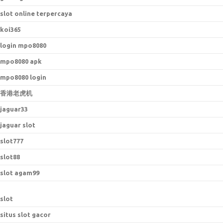
slot online terpercaya
koi365
login mpo8080
mpo8080 apk
mpo8080 login
香港老虎机
jaguar33
jaguar slot
slot777
slot88
slot agam99
slot
situs slot gacor