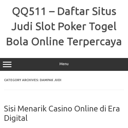
Skip
to
QQ511 – Daftar Situs
content
Judi Slot Poker Togel
Bola Online Terpercaya
Menu
CATEGORY ARCHIVES:
DAMPAK JUDI
Sisi Menarik Casino Online di Era
Digital