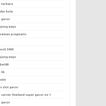
t terbaru
dar bola
t gacor
jong ways
ceman pragmatic
osit 5000
jong ways
bet88
t 5k
xwin
us slot gacor
t server thailand super gacor no 1
t gacor