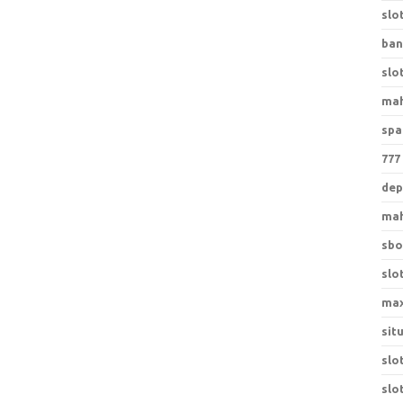
slo
ban
slo
mah
spa
777
dep
mah
sbo
slo
ma
sit
slo
slo