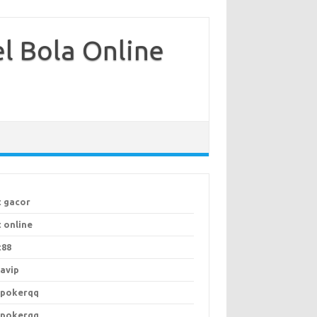
el Bola Online
t gacor
t online
t88
avip
bpokerqq
bpokerqq