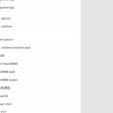
bpokerqq
t gacor
t online
e gacor
t online terpercaya
365
in mpo8080
8080 apk
8080 login
港老虎机
uar33
uar slot
t777