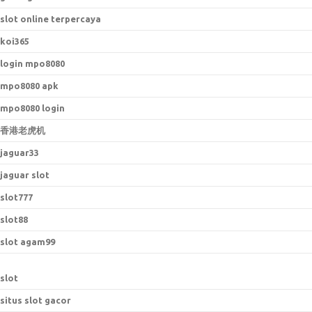
slot online terpercaya
koi365
login mpo8080
mpo8080 apk
mpo8080 login
香港老虎机
jaguar33
jaguar slot
slot777
slot88
slot agam99
slot
situs slot gacor