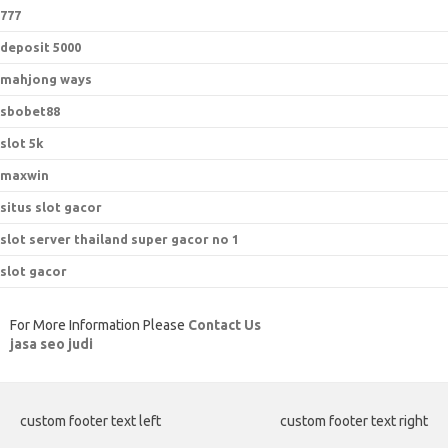
777
deposit 5000
mahjong ways
sbobet88
slot 5k
maxwin
situs slot gacor
slot server thailand super gacor no 1
slot gacor
For More Information Please
Contact Us
jasa seo judi
custom footer text left
custom footer text right