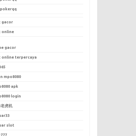
bpokerqq
t gacor
t online
e gacor
t online terpercaya
365
in mpo8080
8080 apk
8080 login
港老虎机
uar33
uar slot
t777