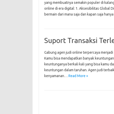
yang membuatnya semakin populer di kalanga
online di era digital: 1. Aksesibilitas Globa
bermain dari mana saja dan kapan saja han
Suport Transaksi Terl
Gabung agen judi online terpercaya menjadi
Kamu bisa mendapatkan banyak keuntungan d
keuntunganya berkali kali yang bisa kamu d
keuntungan dalam taruhan. Agen judi terbaik
kenyamanan…
Read More »