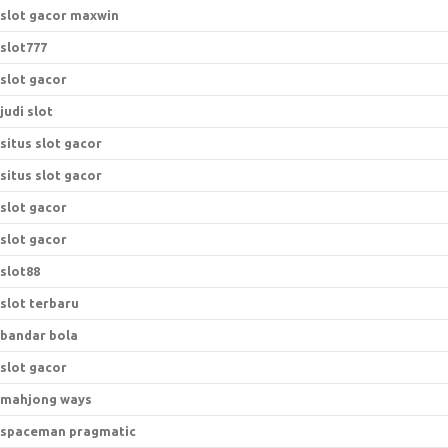
slot gacor maxwin
slot777
slot gacor
judi slot
situs slot gacor
situs slot gacor
slot gacor
slot gacor
slot88
slot terbaru
bandar bola
slot gacor
mahjong ways
spaceman pragmatic