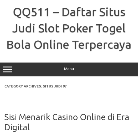
Skip
to
QQ511 – Daftar Situs
content
Judi Slot Poker Togel
Bola Online Terpercaya
Menu
CATEGORY ARCHIVES:
SITUS JUDI 97
Sisi Menarik Casino Online di Era
Digital