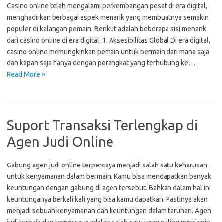
Casino online telah mengalami perkembangan pesat di era digital,
menghadirkan berbagai aspek menarik yang membuatnya semakin
populer di kalangan pemain. Berikut adalah beberapa sisi menarik
dari casino online di era digital: 1. Aksesibilitas Global Di era digital,
casino online memungkinkan pemain untuk bermain dari mana saja
dan kapan saja hanya dengan perangkat yang terhubung ke…
Read More »
Suport Transaksi Terlengkap di
Agen Judi Online
Gabung agen judi online terpercaya menjadi salah satu keharusan
untuk kenyamanan dalam bermain. Kamu bisa mendapatkan banyak
keuntungan dengan gabung di agen tersebut. Bahkan dalam hal ini
keuntunganya berkali kali yang bisa kamu dapatkan. Pastinya akan
menjadi sebuah kenyamanan dan keuntungan dalam taruhan. Agen