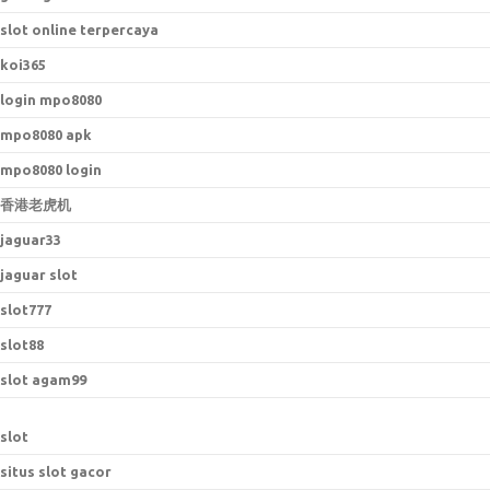
slot online terpercaya
koi365
login mpo8080
mpo8080 apk
mpo8080 login
香港老虎机
jaguar33
jaguar slot
slot777
slot88
slot agam99
slot
situs slot gacor