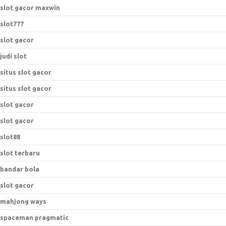
slot gacor maxwin
slot777
slot gacor
judi slot
situs slot gacor
situs slot gacor
slot gacor
slot gacor
slot88
slot terbaru
bandar bola
slot gacor
mahjong ways
spaceman pragmatic