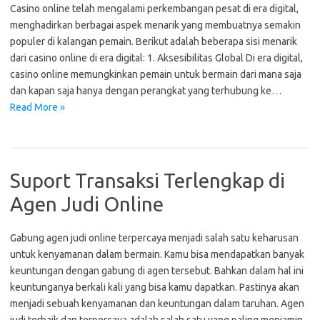
Casino online telah mengalami perkembangan pesat di era digital,
menghadirkan berbagai aspek menarik yang membuatnya semakin
populer di kalangan pemain. Berikut adalah beberapa sisi menarik
dari casino online di era digital: 1. Aksesibilitas Global Di era digital,
casino online memungkinkan pemain untuk bermain dari mana saja
dan kapan saja hanya dengan perangkat yang terhubung ke…
Read More »
Suport Transaksi Terlengkap di
Agen Judi Online
Gabung agen judi online terpercaya menjadi salah satu keharusan
untuk kenyamanan dalam bermain. Kamu bisa mendapatkan banyak
keuntungan dengan gabung di agen tersebut. Bahkan dalam hal ini
keuntunganya berkali kali yang bisa kamu dapatkan. Pastinya akan
menjadi sebuah kenyamanan dan keuntungan dalam taruhan. Agen