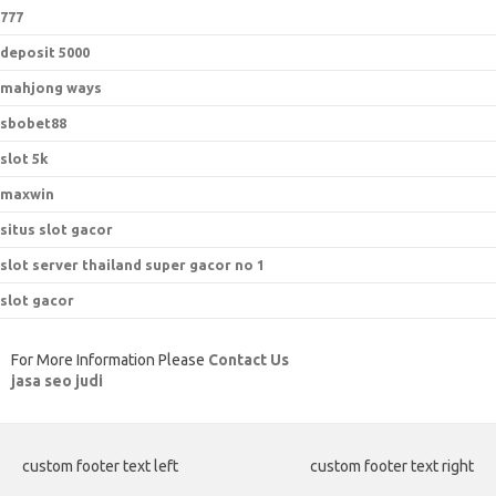
777
deposit 5000
mahjong ways
sbobet88
slot 5k
maxwin
situs slot gacor
slot server thailand super gacor no 1
slot gacor
For More Information Please
Contact Us
jasa seo judi
custom footer text left
custom footer text right