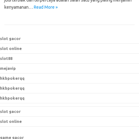
judi terbaik dan terpercaya adalah salah satu yang paling menjamin
kenyamanan…
Read More »
slot gacor
slot online
slot88
mejavip
hkbpokerqq
hkbpokerqq
hkbpokerqq
slot gacor
slot online
game gacor