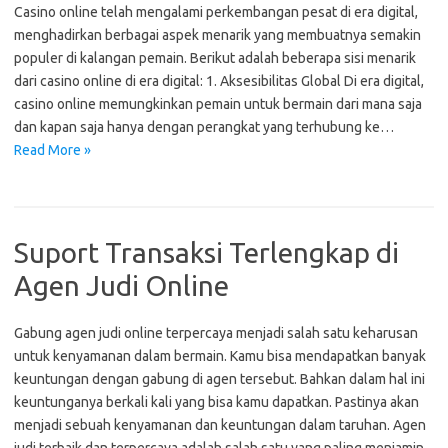
Casino online telah mengalami perkembangan pesat di era digital,
menghadirkan berbagai aspek menarik yang membuatnya semakin
populer di kalangan pemain. Berikut adalah beberapa sisi menarik
dari casino online di era digital: 1. Aksesibilitas Global Di era digital,
casino online memungkinkan pemain untuk bermain dari mana saja
dan kapan saja hanya dengan perangkat yang terhubung ke…
Read More »
Suport Transaksi Terlengkap di
Agen Judi Online
Gabung agen judi online terpercaya menjadi salah satu keharusan
untuk kenyamanan dalam bermain. Kamu bisa mendapatkan banyak
keuntungan dengan gabung di agen tersebut. Bahkan dalam hal ini
keuntunganya berkali kali yang bisa kamu dapatkan. Pastinya akan
menjadi sebuah kenyamanan dan keuntungan dalam taruhan. Agen