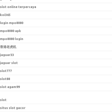
slot online terpercaya
koi365
login mpo8080
mpo8080 apk
mpo8080 login
香港老虎机
jaguar33
jaguar slot
slot777
slot88
slot agam99
slot
situs slot gacor