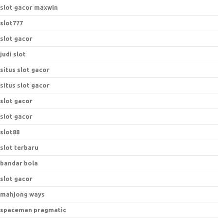
slot gacor maxwin
slot777
slot gacor
judi slot
situs slot gacor
situs slot gacor
slot gacor
slot gacor
slot88
slot terbaru
bandar bola
slot gacor
mahjong ways
spaceman pragmatic