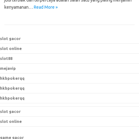
judi terbaik dan terpercaya adalah salah satu yang paling menjamin
kenyamanan…
Read More »
slot gacor
slot online
slot88
mejavip
hkbpokerqq
hkbpokerqq
hkbpokerqq
slot gacor
slot online
game gacor