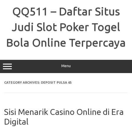
Skip
to
QQ511 – Daftar Situs
content
Judi Slot Poker Togel
Bola Online Terpercaya
Menu
CATEGORY ARCHIVES:
DEPOSIT PULSA 65
Sisi Menarik Casino Online di Era
Digital