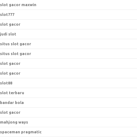
slot gacor maxwin
slot777
slot gacor
judi slot
situs slot gacor
situs slot gacor
slot gacor
slot gacor
slot88
slot terbaru
bandar bola
slot gacor
mahjong ways
spaceman pragmatic