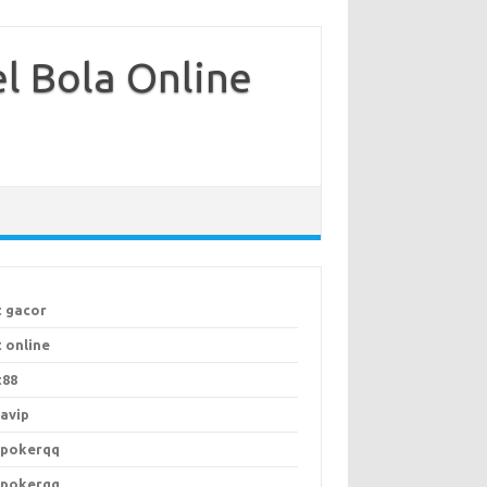
el Bola Online
t gacor
t online
t88
avip
bpokerqq
bpokerqq