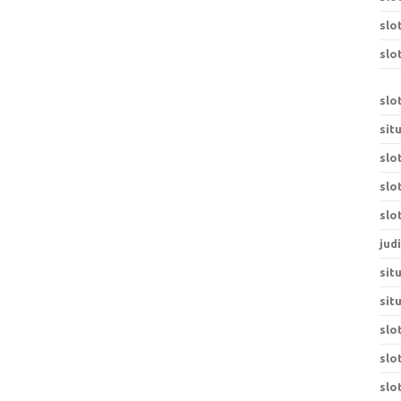
slo
slo
slo
sit
slo
slo
slo
judi
sit
sit
slo
slo
slo