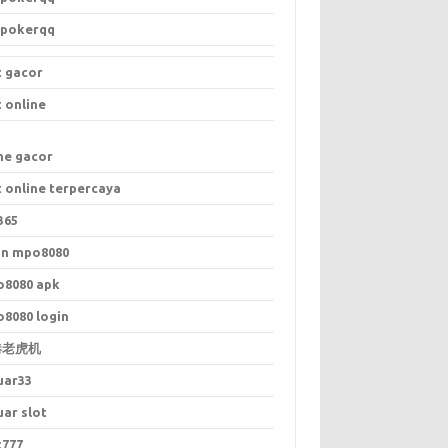
bpokerqq
t gacor
t online
e gacor
t online terpercaya
365
in mpo8080
8080 apk
8080 login
港老虎机
uar33
uar slot
t777