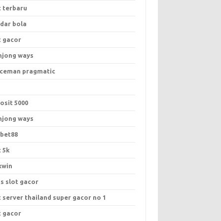
t terbaru
dar bola
t gacor
jong ways
ceman pragmatic
osit 5000
jong ways
bet88
t 5k
xwin
us slot gacor
t server thailand super gacor no 1
t gacor