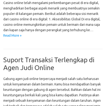
Casino online telah mengalami perkembangan pesat di era digital,
menghadirkan berbagai aspek menarik yang membuatnya semakin
populer di kalangan pemain. Berikut adalah beberapa sisi menarik
dari casino online di era digital: 1. Aksesibilitas Global Di era digital,
casino online memungkinkan pemain untuk bermain dari mana saja
dan kapan saja hanya dengan perangkat yang terhubung ke…
Read More »
Suport Transaksi Terlengkap di
Agen Judi Online
Gabung agen judi online terpercaya menjadi salah satu keharusan
untuk kenyamanan dalam bermain. Kamu bisa mendapatkan banyak
keuntungan dengan gabung di agen tersebut. Bahkan dalam hal ini
keuntunganya berkali kali yang bisa kamu dapatkan. Pastinya akan
menjadi sebuah kenyamanan dan keuntungan dalam taruhan. Agen