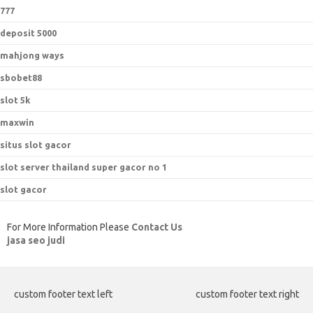
777
deposit 5000
mahjong ways
sbobet88
slot 5k
maxwin
situs slot gacor
slot server thailand super gacor no 1
slot gacor
For More Information Please
Contact Us
jasa seo judi
custom footer text left
custom footer text right