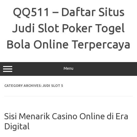
Skip
to
QQ511 – Daftar Situs
content
Judi Slot Poker Togel
Bola Online Terpercaya
Menu
CATEGORY ARCHIVES:
JUDI SLOT 5
Sisi Menarik Casino Online di Era
Digital