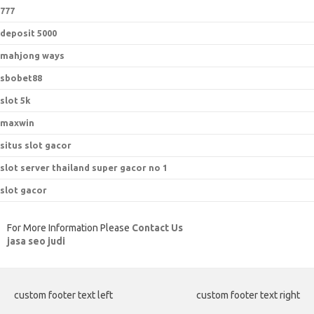
777
deposit 5000
mahjong ways
sbobet88
slot 5k
maxwin
situs slot gacor
slot server thailand super gacor no 1
slot gacor
For More Information Please
Contact Us
jasa seo judi
custom footer text left
custom footer text right