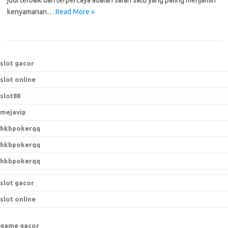
judi terbaik dan terpercaya adalah salah satu yang paling menjamin
kenyamanan…
Read More »
slot gacor
slot online
slot88
mejavip
hkbpokerqq
hkbpokerqq
hkbpokerqq
slot gacor
slot online
game gacor