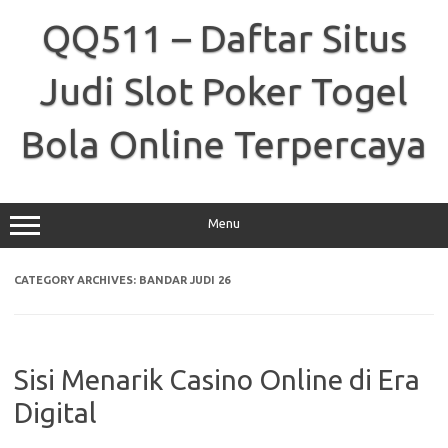
Skip
to
QQ511 – Daftar Situs
content
Judi Slot Poker Togel
Bola Online Terpercaya
Menu
CATEGORY ARCHIVES:
BANDAR JUDI 26
Sisi Menarik Casino Online di Era
Digital