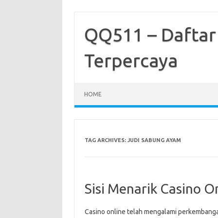
Skip
to
content
QQ511 – Daftar 
Terpercaya
HOME
TAG ARCHIVES:
JUDI SABUNG AYAM
Sisi Menarik Casino On
Casino online telah mengalami perkembangan