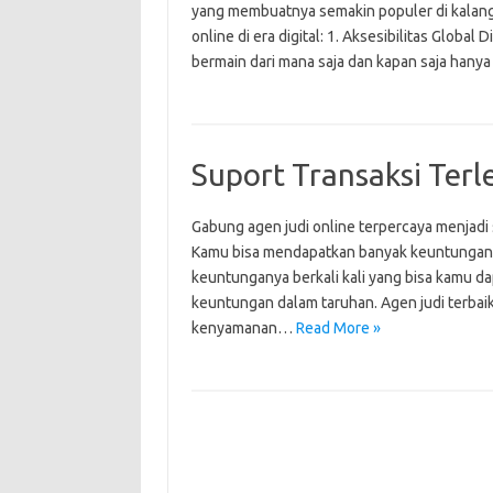
yang membuatnya semakin populer di kalanga
online di era digital: 1. Aksesibilitas Globa
bermain dari mana saja dan kapan saja han
Suport Transaksi Terl
Gabung agen judi online terpercaya menjadi
Kamu bisa mendapatkan banyak keuntungan d
keuntunganya berkali kali yang bisa kamu d
keuntungan dalam taruhan. Agen judi terbaik
kenyamanan…
Read More »