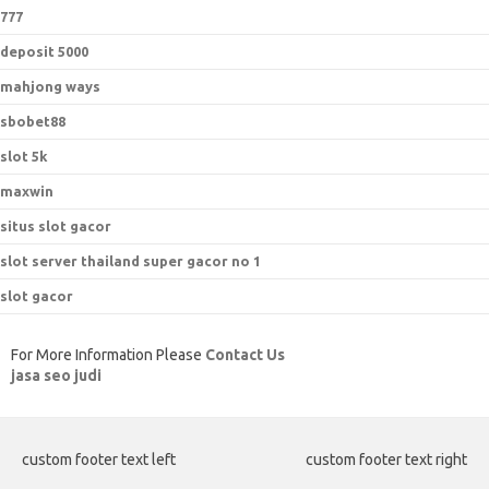
777
deposit 5000
mahjong ways
sbobet88
slot 5k
maxwin
situs slot gacor
slot server thailand super gacor no 1
slot gacor
For More Information Please
Contact Us
jasa seo judi
custom footer text left
custom footer text right