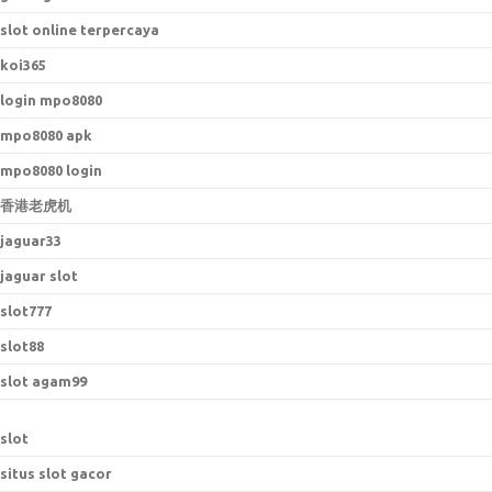
slot online terpercaya
koi365
login mpo8080
mpo8080 apk
mpo8080 login
香港老虎机
jaguar33
jaguar slot
slot777
slot88
slot agam99
slot
situs slot gacor