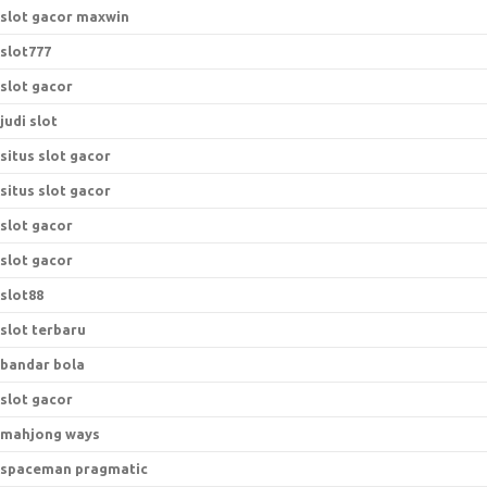
slot gacor maxwin
slot777
slot gacor
judi slot
situs slot gacor
situs slot gacor
slot gacor
slot gacor
slot88
slot terbaru
bandar bola
slot gacor
mahjong ways
spaceman pragmatic