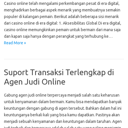
Casino online telah mengalami perkembangan pesat di era digital,
menghadirkan berbagai aspek menarik yang membuatnya semakin
populer di kalangan pemain. Berikut adalah beberapa sisi menarik
dari casino online di era digital: 1. Aksesibilitas Global Di era digital,
casino online memungkinkan pemain untuk bermain dari mana saja
dan kapan saja hanya dengan perangkat yang terhubung ke…
Read More »
Suport Transaksi Terlengkap di
Agen Judi Online
Gabung agen judi online terpercaya menjadi salah satu keharusan
untuk kenyamanan dalam bermain. Kamu bisa mendapatkan banyak
keuntungan dengan gabung di agen tersebut. Bahkan dalam hal ini
keuntunganya berkali kali yang bisa kamu dapatkan. Pastinya akan
menjadi sebuah kenyamanan dan keuntungan dalam taruhan. Agen