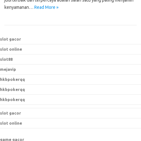
judi terbaik dan terpercaya adalah salah satu yang paling menjamin
kenyamanan…
Read More »
slot gacor
slot online
slot88
mejavip
hkbpokerqq
hkbpokerqq
hkbpokerqq
slot gacor
slot online
game gacor