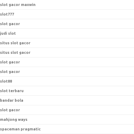
slot gacor maxwin
slot777
slot gacor
judi slot
situs slot gacor
situs slot gacor
slot gacor
slot gacor
slot88
slot terbaru
bandar bola
slot gacor
mahjong ways
spaceman pragmatic