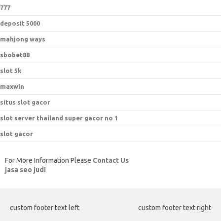
777
deposit 5000
mahjong ways
sbobet88
slot 5k
maxwin
situs slot gacor
slot server thailand super gacor no 1
slot gacor
For More Information Please
Contact Us
jasa seo judi
custom footer text left
custom footer text right