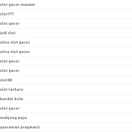
slot gacor maxwin
slot777
slot gacor
judi slot
situs slot gacor
situs slot gacor
slot gacor
slot gacor
slot88
slot terbaru
bandar bola
slot gacor
mahjong ways
spaceman pragmatic