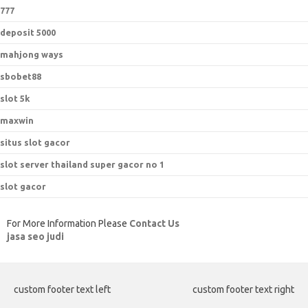
777
deposit 5000
mahjong ways
sbobet88
slot 5k
maxwin
situs slot gacor
slot server thailand super gacor no 1
slot gacor
For More Information Please
Contact Us
jasa seo judi
custom footer text left
custom footer text right