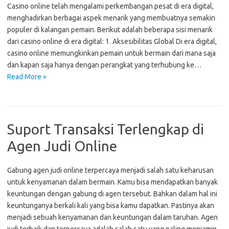
Casino online telah mengalami perkembangan pesat di era digital,
menghadirkan berbagai aspek menarik yang membuatnya semakin
populer di kalangan pemain. Berikut adalah beberapa sisi menarik
dari casino online di era digital: 1. Aksesibilitas Global Di era digital,
casino online memungkinkan pemain untuk bermain dari mana saja
dan kapan saja hanya dengan perangkat yang terhubung ke…
Read More »
Suport Transaksi Terlengkap di
Agen Judi Online
Gabung agen judi online terpercaya menjadi salah satu keharusan
untuk kenyamanan dalam bermain. Kamu bisa mendapatkan banyak
keuntungan dengan gabung di agen tersebut. Bahkan dalam hal ini
keuntunganya berkali kali yang bisa kamu dapatkan. Pastinya akan
menjadi sebuah kenyamanan dan keuntungan dalam taruhan. Agen