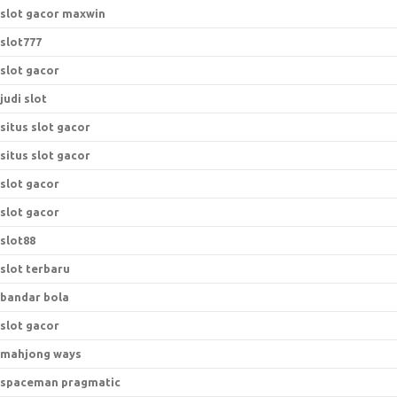
slot gacor maxwin
slot777
slot gacor
judi slot
situs slot gacor
situs slot gacor
slot gacor
slot gacor
slot88
slot terbaru
bandar bola
slot gacor
mahjong ways
spaceman pragmatic