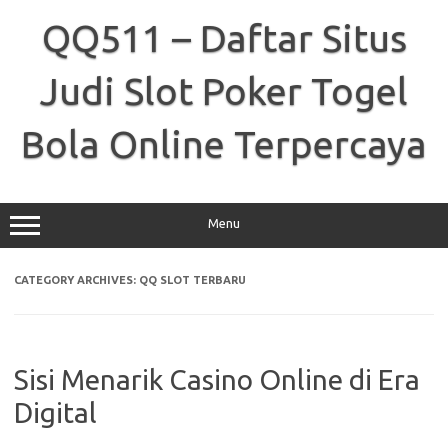
Skip
to
QQ511 – Daftar Situs
content
Judi Slot Poker Togel
Bola Online Terpercaya
Menu
CATEGORY ARCHIVES:
QQ SLOT TERBARU
Sisi Menarik Casino Online di Era
Digital