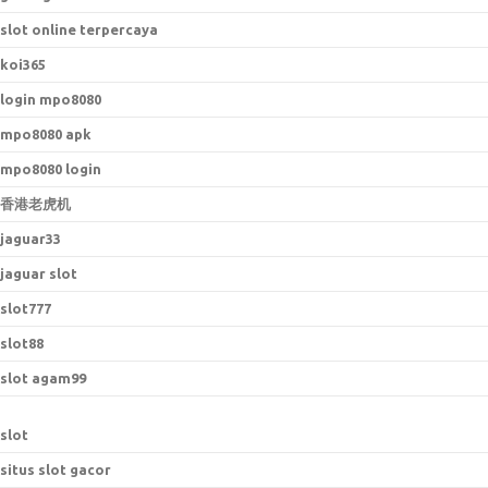
slot online terpercaya
koi365
login mpo8080
mpo8080 apk
mpo8080 login
香港老虎机
jaguar33
jaguar slot
slot777
slot88
slot agam99
slot
situs slot gacor