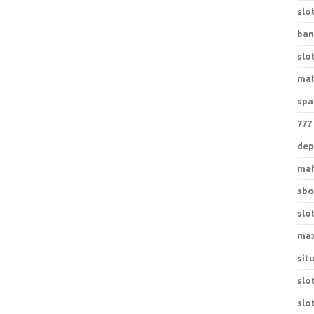
slo
ban
slo
mah
spa
777
dep
mah
sbo
slo
ma
sit
slo
slo