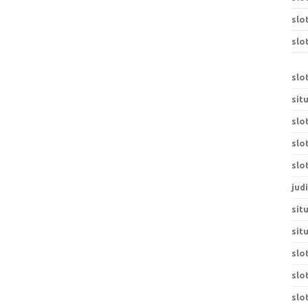
slo
slo
slo
sit
slo
slo
slo
judi
sit
sit
slo
slo
slo