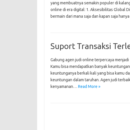
yang membuatnya semakin populer di kalanga
online di era digital: 1. Aksesibilitas Globa
bermain dari mana saja dan kapan saja han
Suport Transaksi Terl
Gabung agen judi online terpercaya menjadi
Kamu bisa mendapatkan banyak keuntungan d
keuntunganya berkali kali yang bisa kamu d
keuntungan dalam taruhan. Agen judi terbaik
kenyamanan…
Read More »