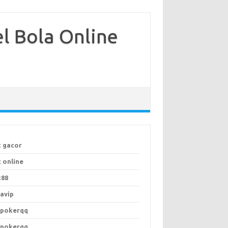
el Bola Online
t gacor
t online
t88
avip
bpokerqq
bpokerqq