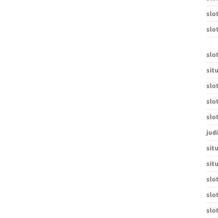
slo
slo
slo
sit
slo
slo
slo
judi
sit
sit
slo
slo
slo