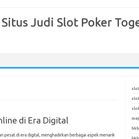
Situs Judi Slot Poker Tog
slo
slo
slo
line di Era Digital
mej
hk
 pesat di era digital, menghadirkan berbagai aspek menarik
hk