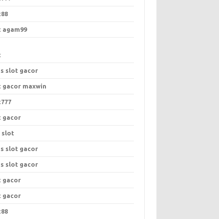
t88
t agam99
t
us slot gacor
t gacor maxwin
t777
t gacor
 slot
us slot gacor
us slot gacor
t gacor
t gacor
t88