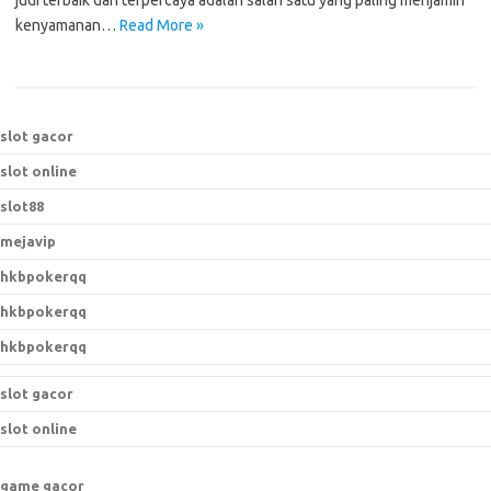
judi terbaik dan terpercaya adalah salah satu yang paling menjamin
kenyamanan…
Read More »
slot gacor
slot online
slot88
mejavip
hkbpokerqq
hkbpokerqq
hkbpokerqq
slot gacor
slot online
game gacor