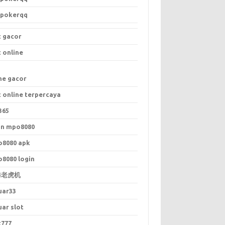
bpokerqq
t gacor
t online
e gacor
t online terpercaya
365
in mpo8080
8080 apk
8080 login
港老虎机
uar33
uar slot
t777