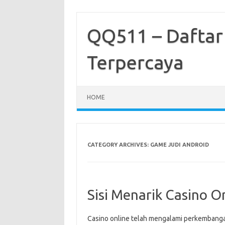
Skip
to
content
QQ511 – Daftar 
Terpercaya
HOME
CATEGORY ARCHIVES:
GAME JUDI ANDROID
Sisi Menarik Casino On
Casino online telah mengalami perkembangan