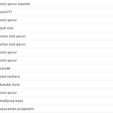
slot gacor maxwin
slot777
slot gacor
judi slot
situs slot gacor
situs slot gacor
slot gacor
slot gacor
slot88
slot terbaru
bandar bola
slot gacor
mahjong ways
spaceman pragmatic