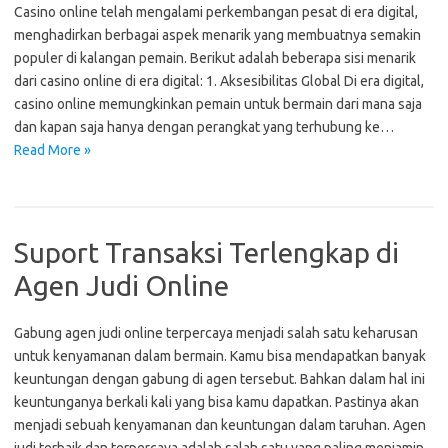
Casino online telah mengalami perkembangan pesat di era digital,
menghadirkan berbagai aspek menarik yang membuatnya semakin
populer di kalangan pemain. Berikut adalah beberapa sisi menarik
dari casino online di era digital: 1. Aksesibilitas Global Di era digital,
casino online memungkinkan pemain untuk bermain dari mana saja
dan kapan saja hanya dengan perangkat yang terhubung ke…
Read More »
Suport Transaksi Terlengkap di
Agen Judi Online
Gabung agen judi online terpercaya menjadi salah satu keharusan
untuk kenyamanan dalam bermain. Kamu bisa mendapatkan banyak
keuntungan dengan gabung di agen tersebut. Bahkan dalam hal ini
keuntunganya berkali kali yang bisa kamu dapatkan. Pastinya akan
menjadi sebuah kenyamanan dan keuntungan dalam taruhan. Agen