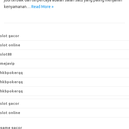
judi terbaik dan terpercaya adalah salah satu yang paling menjamin
kenyamanan…
Read More »
slot gacor
slot online
slot88
mejavip
hkbpokerqq
hkbpokerqq
hkbpokerqq
slot gacor
slot online
game gacor