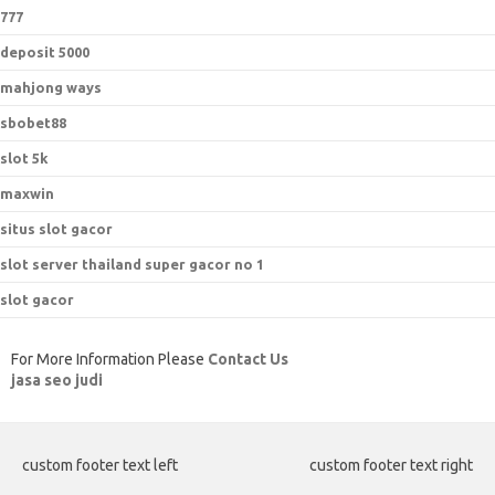
777
deposit 5000
mahjong ways
sbobet88
slot 5k
maxwin
situs slot gacor
slot server thailand super gacor no 1
slot gacor
For More Information Please
Contact Us
jasa seo judi
custom footer text left
custom footer text right