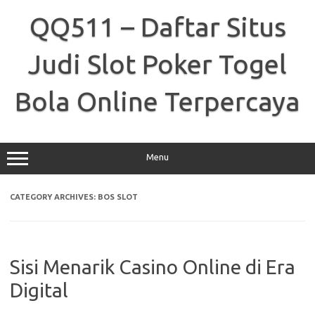
Skip
to
QQ511 – Daftar Situs
content
Judi Slot Poker Togel
Bola Online Terpercaya
Menu
CATEGORY ARCHIVES:
BOS SLOT
Sisi Menarik Casino Online di Era
Digital