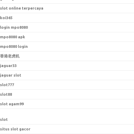
slot online terpercaya
koi365
login mpo8080
mpo8080 apk
mpo8080 login
香港老虎机
jaguar33
jaguar slot
slot777
slot88
slot agam99
slot
situs slot gacor