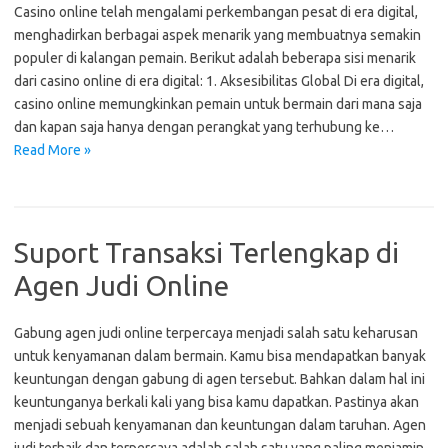
Casino online telah mengalami perkembangan pesat di era digital,
menghadirkan berbagai aspek menarik yang membuatnya semakin
populer di kalangan pemain. Berikut adalah beberapa sisi menarik
dari casino online di era digital: 1. Aksesibilitas Global Di era digital,
casino online memungkinkan pemain untuk bermain dari mana saja
dan kapan saja hanya dengan perangkat yang terhubung ke…
Read More »
Suport Transaksi Terlengkap di
Agen Judi Online
Gabung agen judi online terpercaya menjadi salah satu keharusan
untuk kenyamanan dalam bermain. Kamu bisa mendapatkan banyak
keuntungan dengan gabung di agen tersebut. Bahkan dalam hal ini
keuntunganya berkali kali yang bisa kamu dapatkan. Pastinya akan
menjadi sebuah kenyamanan dan keuntungan dalam taruhan. Agen