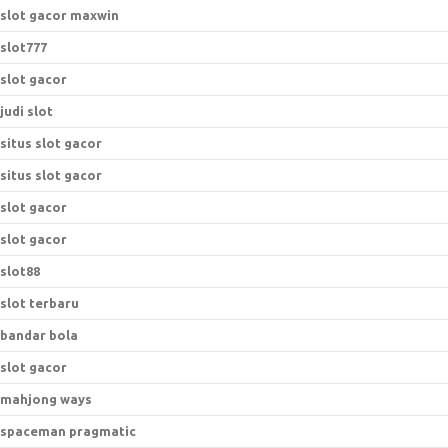
slot gacor maxwin
slot777
slot gacor
judi slot
situs slot gacor
situs slot gacor
slot gacor
slot gacor
slot88
slot terbaru
bandar bola
slot gacor
mahjong ways
spaceman pragmatic