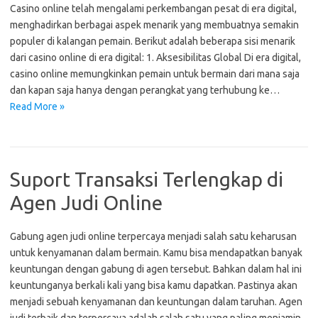
Casino online telah mengalami perkembangan pesat di era digital,
menghadirkan berbagai aspek menarik yang membuatnya semakin
populer di kalangan pemain. Berikut adalah beberapa sisi menarik
dari casino online di era digital: 1. Aksesibilitas Global Di era digital,
casino online memungkinkan pemain untuk bermain dari mana saja
dan kapan saja hanya dengan perangkat yang terhubung ke…
Read More »
Suport Transaksi Terlengkap di
Agen Judi Online
Gabung agen judi online terpercaya menjadi salah satu keharusan
untuk kenyamanan dalam bermain. Kamu bisa mendapatkan banyak
keuntungan dengan gabung di agen tersebut. Bahkan dalam hal ini
keuntunganya berkali kali yang bisa kamu dapatkan. Pastinya akan
menjadi sebuah kenyamanan dan keuntungan dalam taruhan. Agen