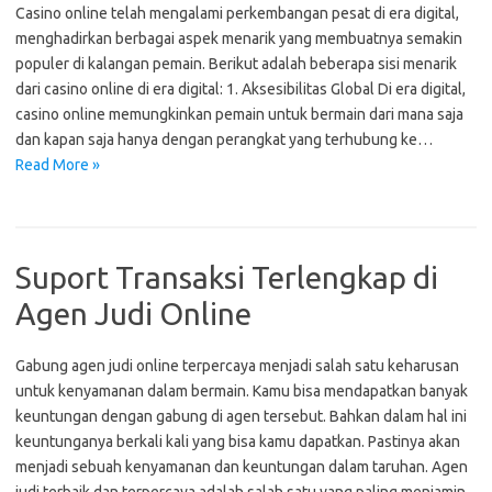
Casino online telah mengalami perkembangan pesat di era digital,
menghadirkan berbagai aspek menarik yang membuatnya semakin
populer di kalangan pemain. Berikut adalah beberapa sisi menarik
dari casino online di era digital: 1. Aksesibilitas Global Di era digital,
casino online memungkinkan pemain untuk bermain dari mana saja
dan kapan saja hanya dengan perangkat yang terhubung ke…
Read More »
Suport Transaksi Terlengkap di
Agen Judi Online
Gabung agen judi online terpercaya menjadi salah satu keharusan
untuk kenyamanan dalam bermain. Kamu bisa mendapatkan banyak
keuntungan dengan gabung di agen tersebut. Bahkan dalam hal ini
keuntunganya berkali kali yang bisa kamu dapatkan. Pastinya akan
menjadi sebuah kenyamanan dan keuntungan dalam taruhan. Agen