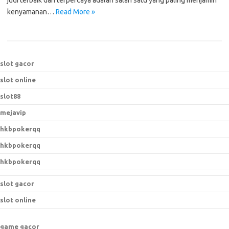
judi terbaik dan terpercaya adalah salah satu yang paling menjamin
kenyamanan…
Read More »
slot gacor
slot online
slot88
mejavip
hkbpokerqq
hkbpokerqq
hkbpokerqq
slot gacor
slot online
game gacor