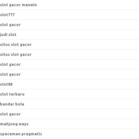
slot gacor maxwin
slot777
slot gacor
judi slot
situs slot gacor
situs slot gacor
slot gacor
slot gacor
slot88
slot terbaru
bandar bola
slot gacor
mahjong ways
spaceman pragmatic