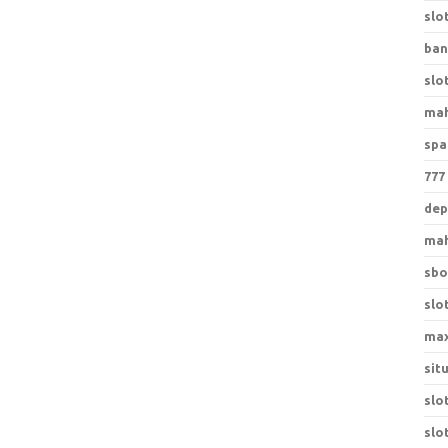
slo
ban
slo
mah
spa
777
dep
mah
sbo
slo
ma
sit
slo
slo