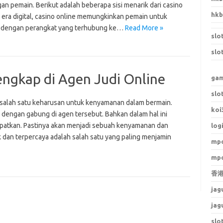
n pemain. Berikut adalah beberapa sisi menarik dari casino
hk
l Di era digital, casino online memungkinkan pemain untuk
ya dengan perangkat yang terhubung ke…
Read More »
slo
slo
engkap di Agen Judi Online
gam
slo
 salah satu keharusan untuk kenyamanan dalam bermain.
koi
engan gabung di agen tersebut. Bahkan dalam hal ini
apatkan. Pastinya akan menjadi sebuah kenyamanan dan
log
 dan terpercaya adalah salah satu yang paling menjamin
mpo
mpo
香
jag
jag
slo