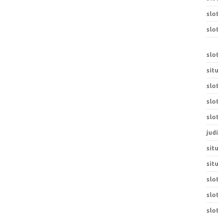
slo
slo
slo
sit
slo
slo
slo
judi
sit
sit
slo
slo
slo