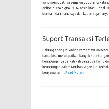
yang membuatnya semakin populer di kalanga
online di era digital: 1. Aksesibilitas Globa
bermain dari mana saja dan kapan saja han
Suport Transaksi Terl
Gabung agen judi online terpercaya menjadi
Kamu bisa mendapatkan banyak keuntungan d
keuntunganya berkali kali yang bisa kamu d
keuntungan dalam taruhan. Agen judi terbaik
kenyamanan…
Read More »