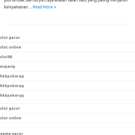
judi terbaik dan terpercaya adalah salah satu yang paling menjamin
kenyamanan…
Read More »
slot gacor
slot online
slot88
mejavip
hkbpokerqq
hkbpokerqq
hkbpokerqq
slot gacor
slot online
game gacor