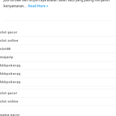
judi terbaik dan terpercaya adalah salah satu yang paling menjamin
kenyamanan…
Read More »
slot gacor
slot online
slot88
mejavip
hkbpokerqq
hkbpokerqq
hkbpokerqq
slot gacor
slot online
game gacor