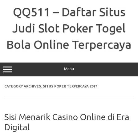
Skip
to
QQ511 – Daftar Situs
content
Judi Slot Poker Togel
Bola Online Terpercaya
Menu
CATEGORY ARCHIVES:
SITUS POKER TERPERCAYA 2017
Sisi Menarik Casino Online di Era
Digital