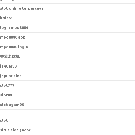
slot online terpercaya
koi365
login mpo8080
mpo8080 apk
mpo8080 login
香港老虎机
jaguar33
jaguar slot
slot777
slot88
slot agam99
slot
situs slot gacor