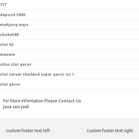
777
deposit 5000
mahjong ways
sbobet88
slot 5k
maxwin
situs slot gacor
slot server thailand super gacor no 1
slot gacor
For More Information Please
Contact Us
jasa seo judi
custom footer text left
custom footer text right