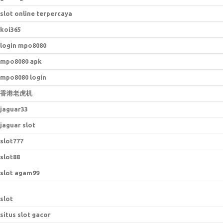
slot online terpercaya
koi365
login mpo8080
mpo8080 apk
mpo8080 login
香港老虎机
jaguar33
jaguar slot
slot777
slot88
slot agam99
slot
situs slot gacor