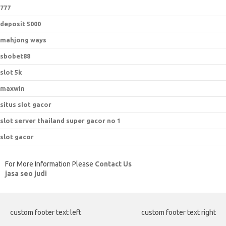
777
deposit 5000
mahjong ways
sbobet88
slot 5k
maxwin
situs slot gacor
slot server thailand super gacor no 1
slot gacor
For More Information Please
Contact Us
jasa seo judi
custom footer text left
custom footer text right