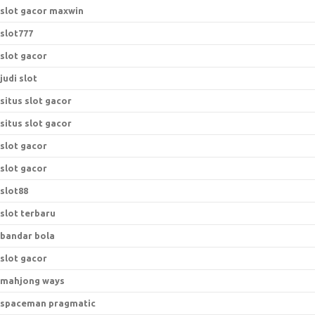
slot gacor maxwin
slot777
slot gacor
judi slot
situs slot gacor
situs slot gacor
slot gacor
slot gacor
slot88
slot terbaru
bandar bola
slot gacor
mahjong ways
spaceman pragmatic