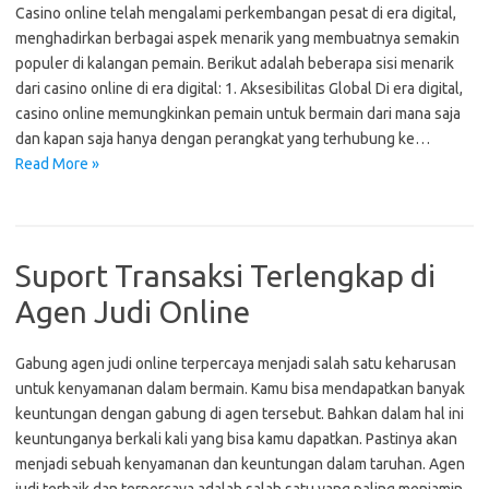
Casino online telah mengalami perkembangan pesat di era digital,
menghadirkan berbagai aspek menarik yang membuatnya semakin
populer di kalangan pemain. Berikut adalah beberapa sisi menarik
dari casino online di era digital: 1. Aksesibilitas Global Di era digital,
casino online memungkinkan pemain untuk bermain dari mana saja
dan kapan saja hanya dengan perangkat yang terhubung ke…
Read More »
Suport Transaksi Terlengkap di
Agen Judi Online
Gabung agen judi online terpercaya menjadi salah satu keharusan
untuk kenyamanan dalam bermain. Kamu bisa mendapatkan banyak
keuntungan dengan gabung di agen tersebut. Bahkan dalam hal ini
keuntunganya berkali kali yang bisa kamu dapatkan. Pastinya akan
menjadi sebuah kenyamanan dan keuntungan dalam taruhan. Agen