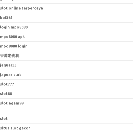
slot online terpercaya
koi365
login mpo8080
mpo8080 apk
mpo8080 login
香港老虎机
jaguar33
jaguar slot
slot777
slot88
slot agam99
slot
situs slot gacor