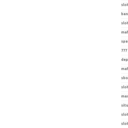
slo
ban
slo
mah
spa
777
dep
mah
sbo
slo
ma
sit
slo
slo