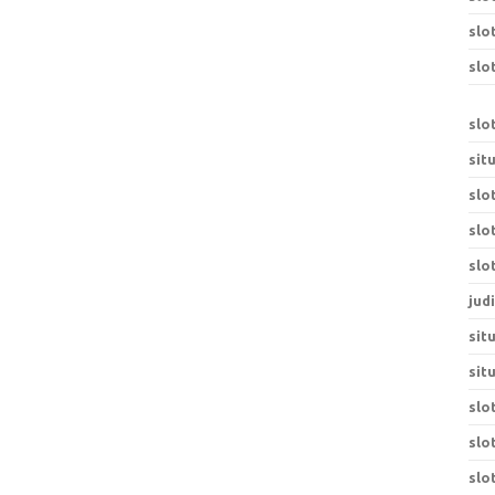
slo
slo
slo
sit
slo
slo
slo
judi
sit
sit
slo
slo
slo