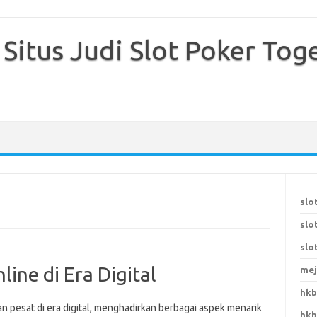
Situs Judi Slot Poker Tog
slo
slo
slo
line di Era Digital
mej
hk
 pesat di era digital, menghadirkan berbagai aspek menarik
hk