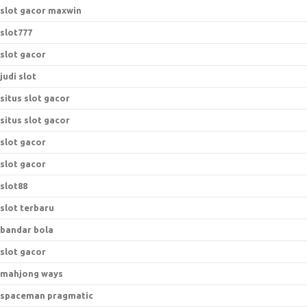
slot gacor maxwin
slot777
slot gacor
judi slot
situs slot gacor
situs slot gacor
slot gacor
slot gacor
slot88
slot terbaru
bandar bola
slot gacor
mahjong ways
spaceman pragmatic