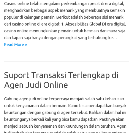
Casino online telah mengalami perkembangan pesat di era digital,
menghadirkan berbagai aspek menarik yang membuatnya semakin
populer di kalangan pemain. Berikut adalah beberapa sisi menarik
dari casino online di era digital: 1. Aksesibilitas Global Di era digital,
casino online memungkinkan pemain untuk bermain dari mana saja
dan kapan saja hanya dengan perangkat yang terhubung ke…
Read More »
Suport Transaksi Terlengkap di
Agen Judi Online
Gabung agen judi online terpercaya menjadi salah satu keharusan
untuk kenyamanan dalam bermain. Kamu bisa mendapatkan banyak
keuntungan dengan gabung di agen tersebut. Bahkan dalam hal ini
keuntunganya berkali kali yang bisa kamu dapatkan. Pastinya akan
menjadi sebuah kenyamanan dan keuntungan dalam taruhan. Agen