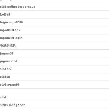
slot online terpercaya
koi365
login mpo8080
mpo8080 apk
mpo8080 login
香港老虎机
jaguar33
jaguar slot
slot777
slot88
slot agam99
slot
situs slot gacor