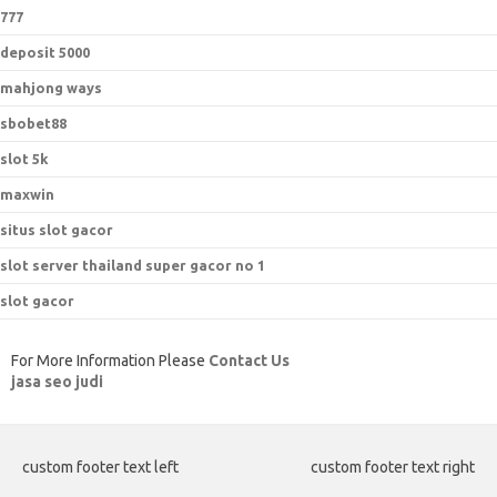
777
deposit 5000
mahjong ways
sbobet88
slot 5k
maxwin
situs slot gacor
slot server thailand super gacor no 1
slot gacor
For More Information Please
Contact Us
jasa seo judi
custom footer text left
custom footer text right